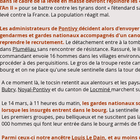
dans le cadre de la levée en masse devront rejoindre les 
l’An II »
pour se battre contre les tyrans dont « l’étendard s
levé contre la France. La population réagit mal.
Les administrateurs de
Pontivy
décident alors d'envoyer
gendarmes et gardes nationaux accompagnés d'un cano
reprendre le recrutement.
Le détachement entre à la tom
dans
Pluméliau
sans rencontrer de résistance. Rassuré, le 
commandant envoie 16 hommes dans les villages environna
procéder à des perquisitions. Le gros de la troupe reste ca
bourg et on ne place qu'une seule sentinelle dans la tour de 
A ce moment là, le tocsin retentit aux alentours et les pay
Bubry,
Noyal-Pontivy
et du canton de
Locminé
marchent s
Le 14 mars, à 11 heures du matin,
les gardes nationaux s
lorsque les insurgés entrent dans le bourg.
La sentinelle
Les premiers groupes, peu belliqueux et ne suscitent pas 
000 hommes qui font leur entrée dans le bourg armés de fau
Parmi ceux-ci notre ancêtre
Louis Le Dain
, et au moins 