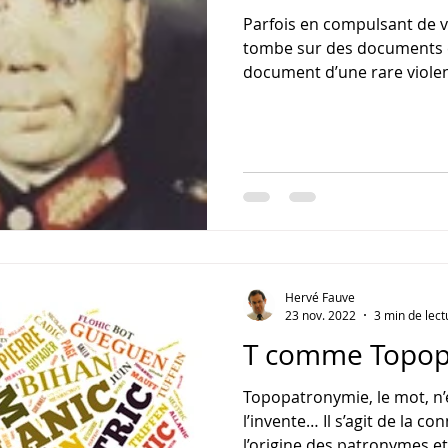
Parfois en compulsant de vi
tombe sur des documents é
document d’une rare violenc
Hervé Fauve
23 nov. 2022
3 min de lect
T comme Topop
Topopatronymie, le mot, n’e
l’invente… Il s’agit de la c
l’origine des patronymes et 