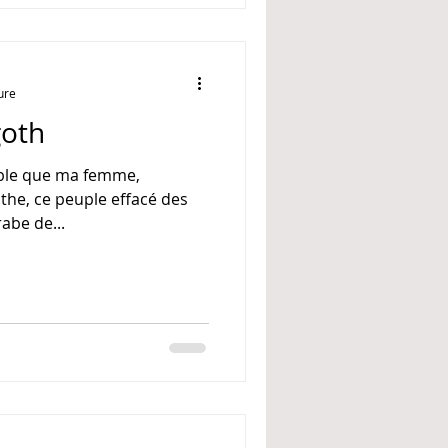
ure
oth
ssible que ma femme,
othe, ce peuple effacé des
abe de...