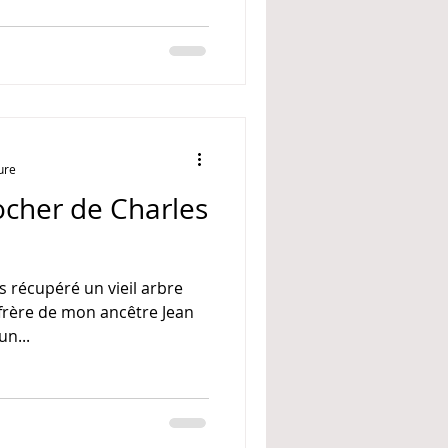
ure
ocher de Charles
s récupéré un vieil arbre
 frère de mon ancêtre Jean
un...