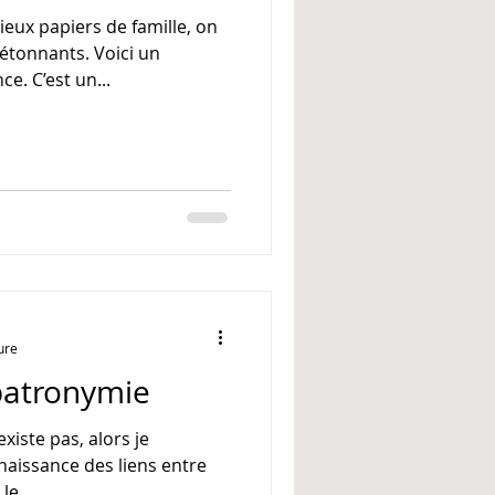
eux papiers de famille, on
tonnants. Voici un
e. C’est un...
ure
atronymie
xiste pas, alors je
onnaissance des liens entre
le...