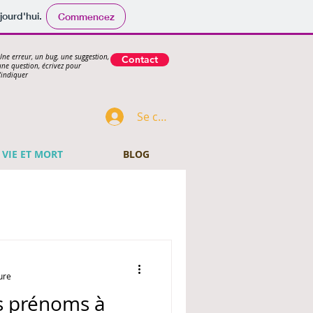
jourd'hui.
Commencez
Une erreur, un bug, une suggestion,
Contact
une question, écrivez pour
l'indiquer
Se connecter
VIE ET MORT
BLOG
ure
es prénoms à