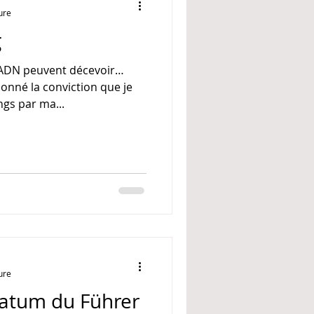
ure
g
s ADN peuvent décevoir…
onné la conviction que je
ngs par ma...
ure
atum du Führer